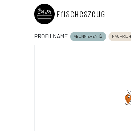
FrischesZeug
Profilname
abonnieren
nachrich