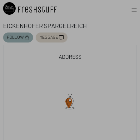
Freshstuff
Eickenhofer Spargelreich
follow
message
address