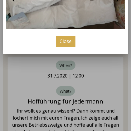
Thursday
09:00 - 18:00
Friday
09:00 - 18:00
Close
Saturday
coming up
09:00 - 12:00
When?
31.7.2020 | 12:00
What?
Hofführung für Jedermann
Ihr wollt es genau wissen!? Dann kommt und
löchert mich mit euren Fragen. Ich zeige euch all
unsere Betriebszweige und hoffe auf alle Fragen