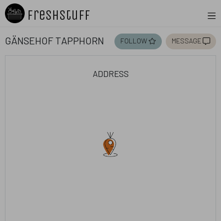
Freshstuff
Gänsehof Tapphorn
follow
message
address