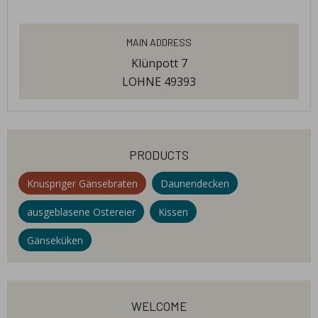
Main Address
Klünpott 7
LOHNE 49393
products
Knuspriger Gänsebraten
Daunendecken
ausgeblasene Ostereier
Kissen
Gänseküken
welcome