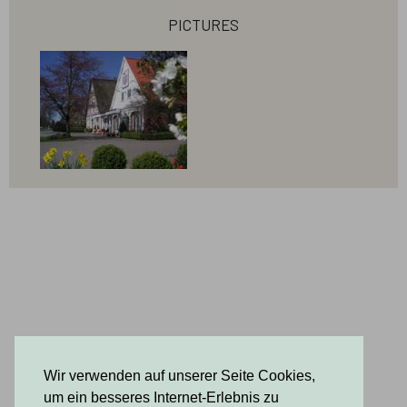
pictures
6 years ago
Winteröffnungzeiten
In den Wintermonaten bleibt unser Hofladen
am Sonntag und Montag geschlossen.
Informieren Sie sich über unsere Homepage
www.obsthof-ramdohr.de oder bei Google über
die aktuellen Zeiten.
Wir verwenden auf unserer Seite Cookies,
um ein besseres Internet-Erlebnis zu