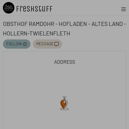
Freshstuff
Obsthof Ramdohr - Hofladen - Altes Land -
Hollern-Twielenfleth
follow
message
address