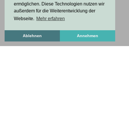
ermöglichen. Diese Technologien nutzen wir
außerdem für die Weiterentwicklung der
Webseite.
Mehr erfahren
Ablehnen
Annehmen
Freshstuff
frischesZeug
freshStuff
answers to important questions
Get to know us
Frequently Asked Questions
How To Set Up A Profile
necessary and useful
Contact us