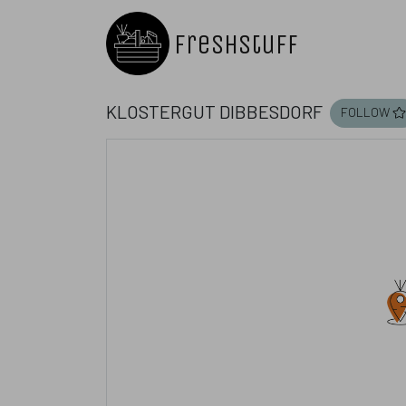
Freshstuff
Klostergut Dibbesdorf
follow