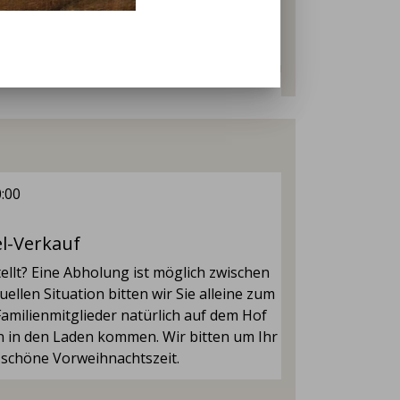
rnetseite www.klostergut-dibbesdorf.de
0:00
 (eine Vorbestellung wird empfohlen.
ind möglich solange der Vorrat reicht!
l-Verkauf
ellt? Eine Abholung ist möglich zwischen
ellen Situation bitten wir Sie alleine zum
milienmitglieder natürlich auf dem Hof
n in den Laden kommen. Wir bitten um Ihr
schöne Vorweihnachtszeit.
 sich schnell Ihr regionales Bio-