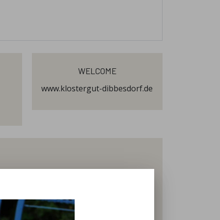
welcome
www.klostergut-dibbesdorf.de