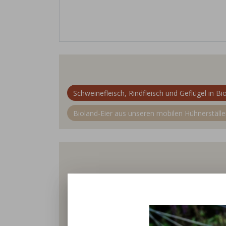
Schweinefleisch, Rindfleisch und Geflügel in Bi
Bioland-Eier aus unseren mobilen Hühnerställ