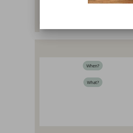
ergänzt. Die aktuellen Termine und Mö
When?
Am 18. und 19. Dezember gibt es bei
Außerdem bieten wir Gänse, Enten und 
What?
Wir verkaufen frische Suppenhühn