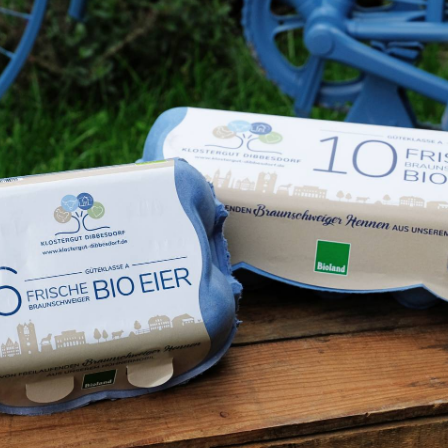
15:00 - 19:00
Friday
10:0 - 19:00
Saturday
09:00 - 13:00
news
Klostergut Dibbesdorf
6 years ago
chsten Verkaufstermine für unser leckeres Bio-
erem Hofladen in Dibbesdorf Frischfleisch angeboten. Im Wec
Angebot wird durch eine Auswahl an Geflügel- und Lammfleisc