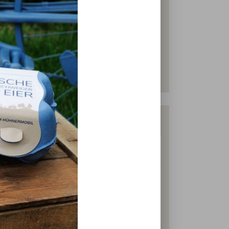
Fleisch
hsel gibt es Schweine- und Rindfleisch
h (ebenfalls Bio-Qualität) und Wild