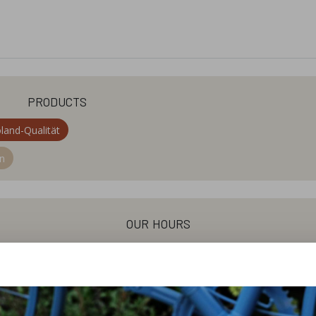
products
oland-Qualität
en
our hours
Monday
15:00 - 19:00
Wednesday