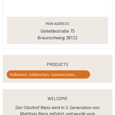
Main Address
Geiteldestraße 75
Braunschweig 38122
products
Erdbeeren, Süßkirschen, Sauerkirschen,
Himbeeren, Heidelbeeren, Zwetschgen , Äpfel,
Aprikosen, Birnen, Kürbisse
welcome
Der Obsthof Riess wird in 3. Generation von
Matthias Riess geführt und wurde vom