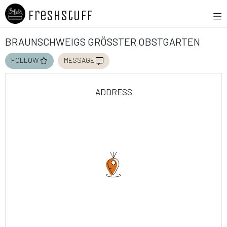
Freshstuff
Braunschweigs größter Obstgarten
follow
message
address