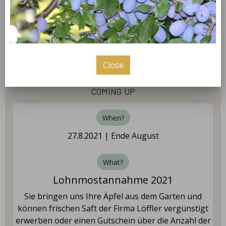
super leckere Suppen her, wie z.B. die
Wildgulaschsuppe und natürlich Harzer
Wurstspezialitäten.
Close
coming up
When?
27.8.2021 | Ende August
What?
Lohnmostannahme 2021
Sie bringen uns Ihre Äpfel aus dem Garten und
können frischen Saft der Firma Löffler vergünstigt
erwerben oder einen Gutschein über die Anzahl der