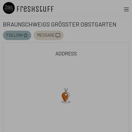
Freshstuff
Braunschweigs größter Obstgarten
follow
message
address