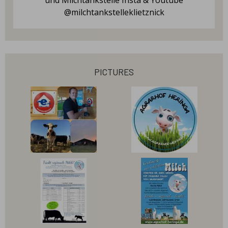
und Milchtankstelle Insta & Youtube
@milchtankstelleklietznick
pictures