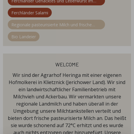
Ferchländer Gehacktes und Leberwurst im
Glas
Ferchländer Salami
Regionale pasteurisierte Milch und frische
Rohmilch (auch in ver. Geschmackssorten
Bio Landeier
Schoko, Vanille, Erdbeer, Eiskaffee)
welcome
Wir sind der Agrarhof Heringa mit einer eigenen
Hofmolkerei in Klietznick (Jerichower Land). Wir sind
ein landwirtschaftlicher Familienbetrieb mit
Milchvieh und Ackerbau. Wir vermarkten unsere
regionale Landmilch und haben überall in der
Umgebung unsere Milchtankstellen verteilt und
bieten dort frische pasteurisierte Milch an. Das heißt
sie wurde schonend auf 72°C erhitzt und es wurde
auch nichts entzogen oder hinzugefügt. Unsere