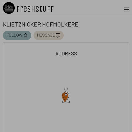
Freshstuff
Klietznicker Hofmolkerei
follow
message
address