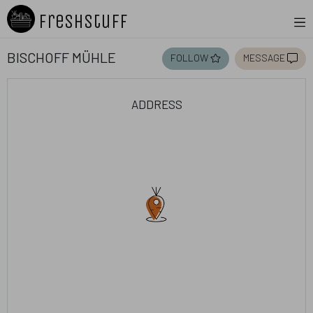
Freshstuff
Bischoff Mühle
follow
message
address