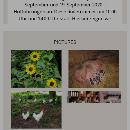
September und 19. September 2020 -
Hofführungen an. Diese finden immer um 10.00
Uhr und 14.00 Uhr statt. Hierbei zeigen wir
Ihnen wie unsere Bunten Bentheimer
Schweine gehalten werden und unsere Les
Bleues im Hühnermobil leben. Hier unsere
pictures
Preise für eine Hofführung: Kinder bis
einschließlich 5 Jahren frei Kinder von 6 bis 15
Jahren € 4,00 Erwachsene und Kinder ab 16
Jahren € 8,00 Sollten Sie Interesse an einer
unserer Hofführungen haben, bitte wir
unbedingt um vorherige Anmeldung per E-Mail
an info@bauer-hillmann. de oder kommen Sie
bei uns im Hofladen vorbei und melden Sie sich
an. Auf Grund der Corona Krise, ist die
Teilnehmerzahl begrenzt! Bitte geben Sie in
Ihrer E-Mail Ihren Wunschtermin (Datum und
Uhrzeit) sowie die Anzahl der Teilnehmer