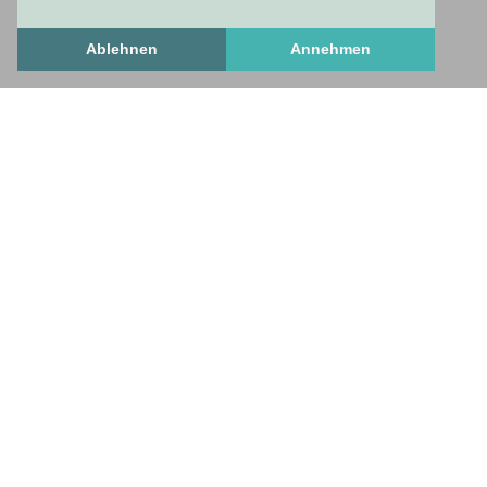
Ablehnen
Annehmen
Freshstuff
frischesZeug
freshStuff
answers to important questions
Get to know us
Frequently Asked Questions
How To Set Up A Profile
necessary and useful
Contact us
Privacy Policy
Standard Business Conditions
Imprint