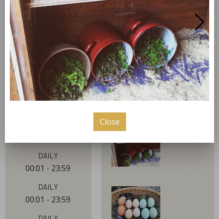
Wahrenholz. Täglich füllen wir unsere 24 Stunden
Eierbox direkt vor unserer Haustür auf. So kommst
Du auch am Sonntag an Dein frisches Frühstücksei.
Wir verkaufen direkt aus unseren Eierkörben, daher
bring Dir bitte eine Eierpappe mit.
our hours
pictures
Close
Daily
00:00 - 23:59
Daily
00:01 - 23:59
Daily
00:01 - 23:59
Daily