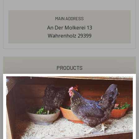
Main Address
An Der Molkerei 13
Wahrenholz 29399
products
Eier
welcome
Hemmerlings Hühner aus artgerechter Haltung
leben sicher beschützt von zwei
Herdenschutzhunden im wunderschönen