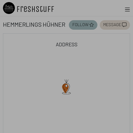
Freshstuff
Hemmerlings Hühner
follow
message
address