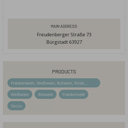
Main Address
Freudenberger Straße 73
Bürgstadt 63927
products
Frankenwein, Weißwein, Rotwein, Rosé,
Secco, Sekt, alkoholfreier Secco, Traubensaft,
Weißwein
Rotwein
Frankensekt
div. Traubengelees
Secco