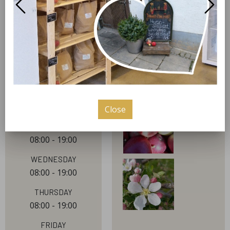
und andere regionale Lebensmittel kaufen. Kommen
Sie uns einfach Mal besuchen!
our hours
pictures
Monday
08:00 - 19:00
Close
Tuesday
08:00 - 19:00
Wednesday
08:00 - 19:00
Thursday
08:00 - 19:00
Friday