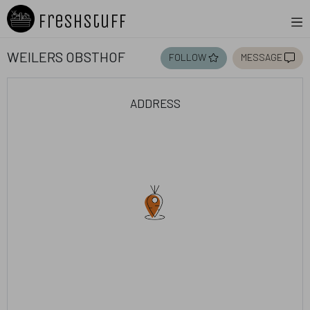
Freshstuff
Weilers Obsthof
follow
message
address