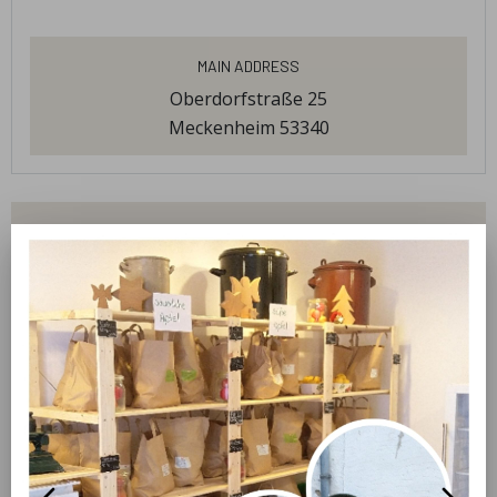
Main Address
Oberdorfstraße 25
Meckenheim 53340
products
Obst
welcome
Wir sind ein demeterzertifizierter Obsthof aus
Meckenheim- Ersdorf. In unserem kleinen
Selbstbedienungs-Hofverkauf können Sie unsere