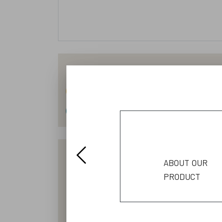
Honig
Kartoffel
Zwiebel
Kürbisse
Mehl
Freiland-Eier
Kichererbsen
about our
product
Wir bewirtschaften einen kleinen landw
unseren Feldern auch Kartoffeln, Linsen
unserer Legehennen aus unseren beiden
zahlreiche Produkte von umliegende