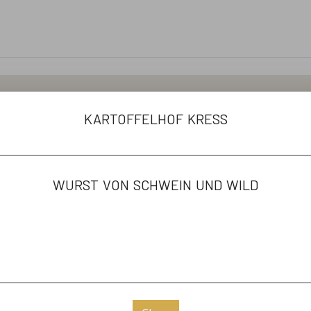
products
kartoffelhof kreß
Äpfel
Linsen
Wein
Wurst von Schwein und Wild
wurst von schwein und wild
welcome
irtschaftlichen Familienbetrieb im unteren Kochertal. Neb
, Kichererbsen und etwas Gemüse, wie Zwiebeln und Kürbiss
 Mobilställen runden unser Angebot an unsere Kunden ab
n Höfen und Direktvermarktern. Besuchen Sie uns doch ein