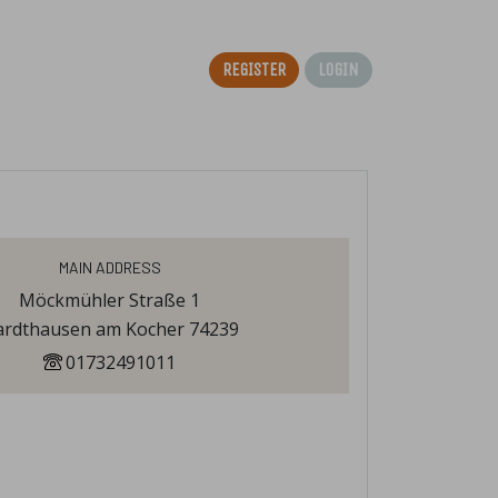
Register
Login
Main Address
Möckmühler Straße 1
rdthausen am Kocher 74239
01732491011