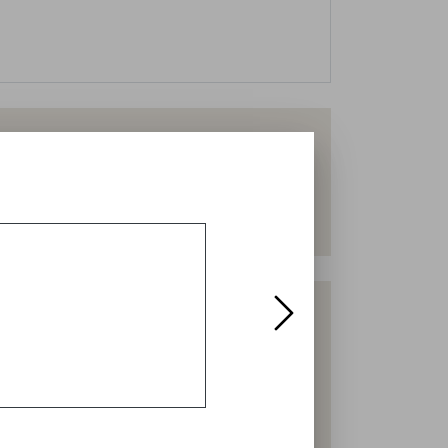
Speiseöl
Nudel
en Getreide und Zuckerrüben wachsen auf
e für unseren Hofladen. Die Freilandeier
. In unserem Hofladen gibt es außerdem
fach zu unseren Öffnungszeiten oder