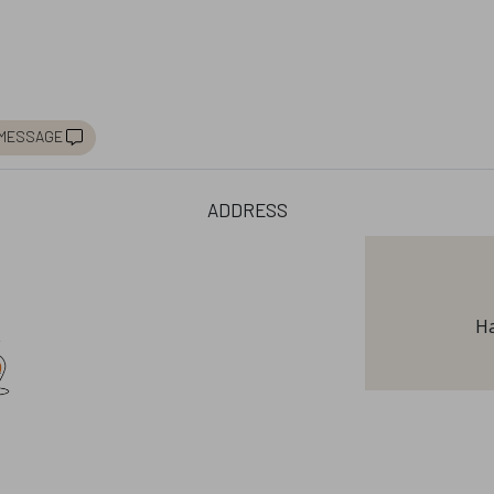
message
address
Ha