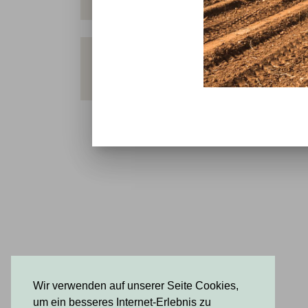
our hours
Wir verwenden auf unserer Seite Cookies,
um ein besseres Internet-Erlebnis zu