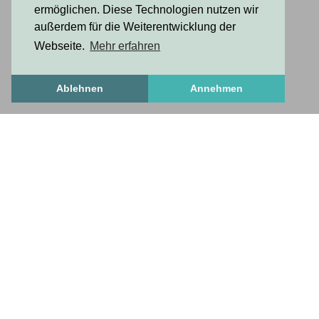
ermöglichen. Diese Technologien nutzen wir
außerdem für die Weiterentwicklung der
Webseite.
Mehr erfahren
Ablehnen
Annehmen
FrischesZeug
frischesZeug
freshStuff
antworten auf wichtige fragen
Über uns
Häufige Fragen
Anleitung zum Profileinrichten
nötiges und nützliches
Kontakt