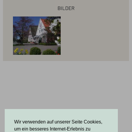
bilder
vor 6 Jahren
Winteröffnungzeiten
In den Wintermonaten bleibt unser Hofladen
am Sonntag und Montag geschlossen.
Informieren Sie sich über unsere Homepage
www.obsthof-ramdohr.de oder bei Google über
die aktuellen Zeiten.
Wir verwenden auf unserer Seite Cookies,
um ein besseres Internet-Erlebnis zu