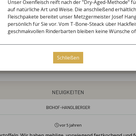
Unser Oxenfleisch reift nach der "Dry-Aged-Methode" f
auf natürliche Art und Weise. Die anschließend erhältlic
Fleischpakete bereitet unser Metzgermeister Josef Hang
persönlich für Sie vor. Vom T-Bone-Steack über Hackflei
öffnungszeiten
geschmakvollen Rinderbarten bleiben keine Wünsche of
Öffnungszeiten nach Vereinbarung
ßlich vor Ort an unseren Verkaufstagen. Wann diese stattfi
re Rundmail . Anmeldung dazu unter www.biohof-hanglberge
Schließen
telefonischer Absprache.
neuigkeiten
Biohof-Hanglberger
vor 5 Jahren
Kartoffeln. Wir haben mehlige, vorwiegend festkochend und 