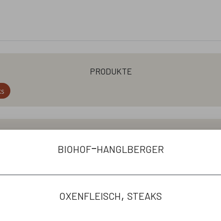
produkte
ks
willkommen
biohof-hanglberger
and zertifizierter Betrieb im idyllischen Oberwattenbach b
vieh-Oxen bei gutem Wetter auf der großzügigen Bergweide 
igenes Biofutter von unseren Wiesen und Feldern. Ein bes
em Prinzip der regenerativen Landwirtschaft. Denn nur auf
oxenfleisch, steaks
hes Futter für unsere Tiere und uns Menschen wachsen. Ge
einen ausgeglichenen und geschlossenen Nährstoffkreislau