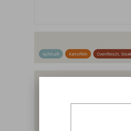
Apfelsaft
Kartoffeln
Oxenfleisch, Stea
Der Biohof-Hanglberger ist ein Naturl
Familienbetrieb. Hier leben unsere Fleck
Unsere Tiere fressen ausnahmslos hofe
Boden. Deshalb wirtschaften wir nach d
kann ein gesundes und nährstoffreic
Landbau achten wir auf 