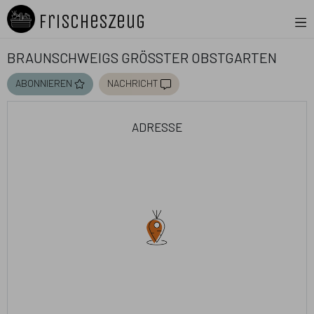
FrischesZeug
Braunschweigs größter Obstgarten
abonnieren
nachricht
adresse