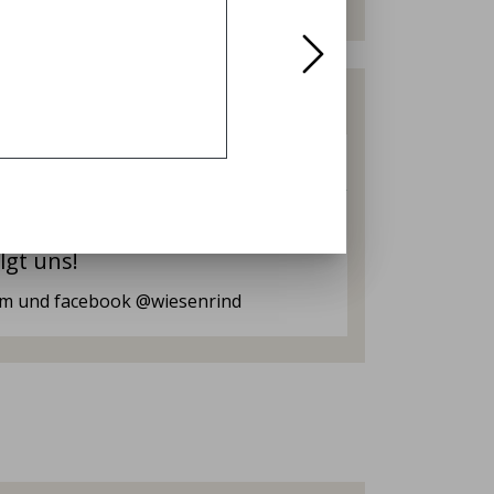
uigkeiten
rfer Wiesenrind
vor 6 Jahren
lgt uns!
ram und facebook @wiesenrind