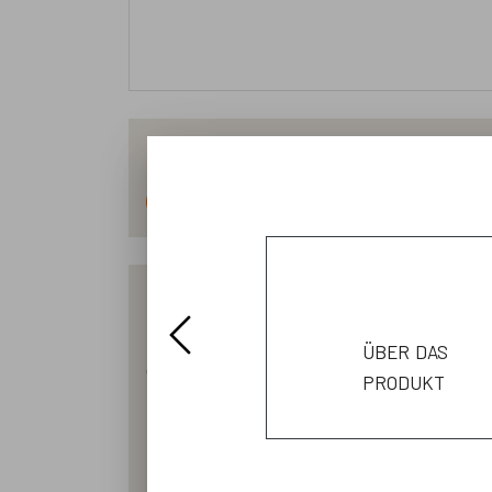
Erdbeeren
Spargel
Das Erdbeerparadies im Wandel der Zeit D
über das
die ersten Erdbeerjungpflanzen der Sorte
produkt
Kornbrennerei August Schmidt in Langen
in der Walsroder Straße 257 geerntet
Standort im Hainhäuser Weg 62 (Krähen