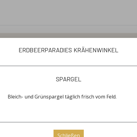
produkte
erdbeerparadies krähenwinkel
spargel
willkommen
as Erdbeerparadies Krähenwinkel kann auf eine lange Trad
Bleich- und Grünspargel täglich frisch vom Feld.
n Senga Sengana, Senga Dulcita und Senga Litessa auf den F
hagen-Krähenwinkel gepflanzt. Im Jahr 1978 konnten dann d
 werden. Seit 1993 bis 2018 wurde das Erdbeerparadies durc
winkel) betrieben. Seit 2018 leiten Maximilian Roth und Joh
Betriebes.
Schließen