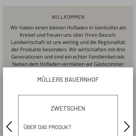
willkommen
Wir haben einen kleinen Hofladen in Isenbüttel am
Kreisel und freuen uns über Ihren Besuch.
Landwirtschaft ist uns wichtig und die Regionalität
der Produkte besonders. Wir wirtschaften mit drei
Generationen und sind ein echter Familienbetrieb.
Neben dem Hofladen vermieten wir Gästezimmer
und Ferienwohnungen auf unserem Hof.
müllers bauernhof
öffnungszeiten
zwetschen
Donnerstag
09:00 - 18:00
über das produkt
Freitag