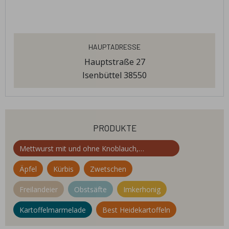
Hauptadresse
Hauptstraße 27
Isenbüttel 38550
produkte
Mettwurst mit und ohne Knoblauch,
geräuchert über Buchenspänen
Äpfel
Kürbis
Zwetschen
Freilandeier
Obstsäfte
Imkerhonig
Kartoffelmarmelade
Best Heidekartoffeln