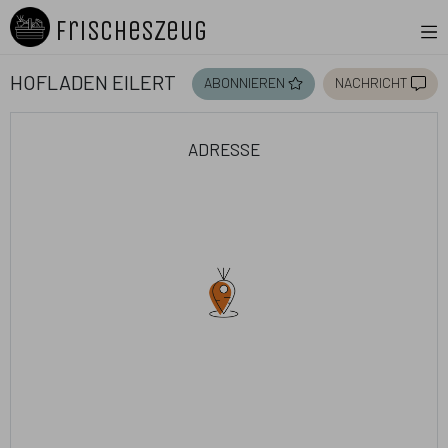
FrischesZeug
Hofladen Eilert
abonnieren
nachricht
adresse