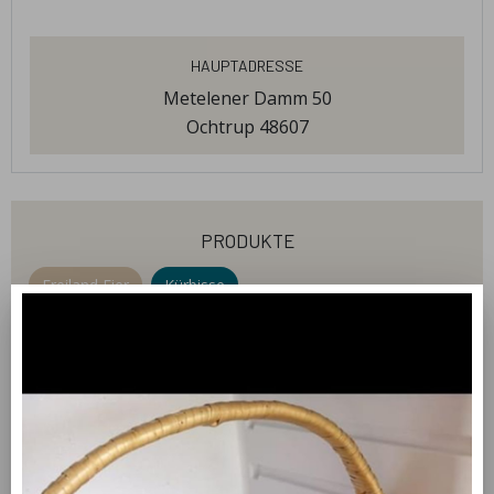
Hauptadresse
Metelener Damm 50
Ochtrup 48607
produkte
Freiland Eier
Kürbisse
Obst und Gemüse
Grußkarten
Kartoffeln
willkommen