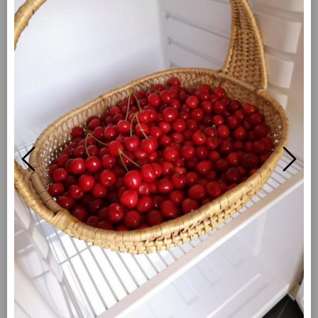
Gutes regional kaufen. Täglich finden Sie frische
Freilandeier, Kartoffeln, leckeres Obst und Gemüse
der Saison bei uns im Hofladen in Ochtrup -
Langenhorst.
öffnungszeiten
Montag
07:00 - 19:00
Dienstag
07:00 - 19:00
Mittwoch
07:00 - 19:00
Donnerstag