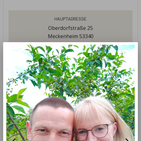
Hauptadresse
Oberdorfstraße 25
Meckenheim 53340
produkte
Obst
willkommen
Wir sind ein demeterzertifizierter Obsthof aus
Meckenheim- Ersdorf. In unserem kleinen
Selbstbedienungs-Hofverkauf können Sie unsere