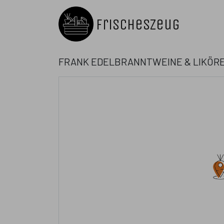
FrischesZeug
Frank Edelbranntweine & Likör