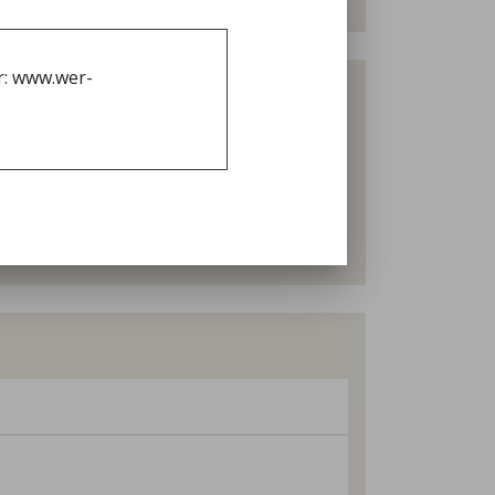
r: www.wer-
Schnapslädle