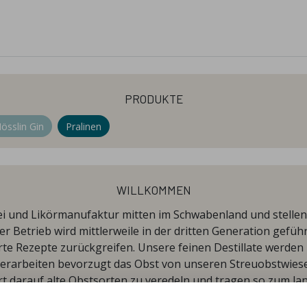
produkte
össlin Gin
Pralinen
willkommen
ei und Likörmanufaktur mitten im Schwabenland und stelle
ser Betrieb wird mittlerweile in der dritten Generation gefü
te Rezepte zurückgreifen. Unsere feinen Destillate werden i
ir verarbeiten bevorzugt das Obst von unseren Streuobstwie
t darauf alte Obstsorten zu veredeln und tragen so zum lan
in Süddeutschland bei.