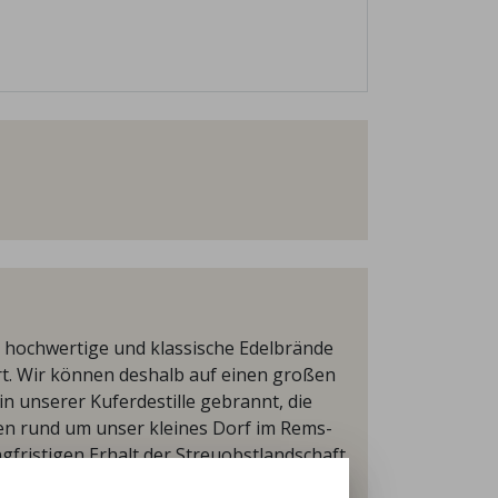
n hochwertige und klassische Edelbrände
hrt. Wir können deshalb auf einen großen
n unserer Kuferdestille gebrannt, die
sen rund um unser kleines Dorf im Rems-
gfristigen Erhalt der Streuobstlandschaft