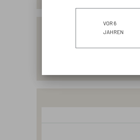
vor 6
jahren
Jeden Freit