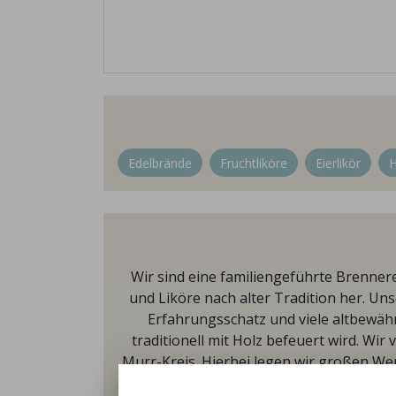
Edelbrände
Fruchtliköre
Eierlikör
H
Wir sind eine familiengeführte Brenner
und Liköre nach alter Tradition her. Un
Erfahrungsschatz und viele altbewähr
traditionell mit Holz befeuert wird. W
Murr-Kreis. Hierbei legen wir großen Wer