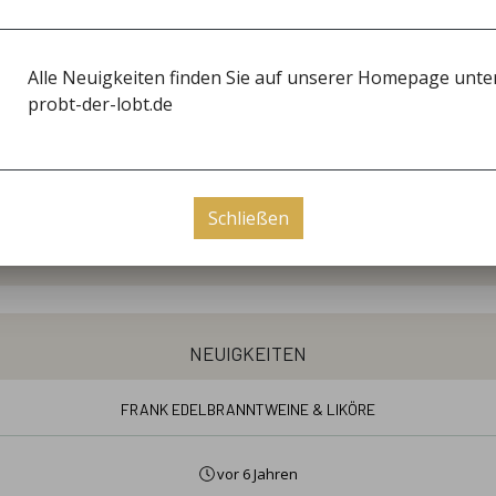
Alle Neuigkeiten finden Sie auf unserer Homepage unte
öffnungszeiten
probt-der-lobt.de
Freitag
15:00 - 18:00
Öffnungszeiten nach Vereinbarung
Schließen
ag von 15-18 Uhr und nach Vereinbarung öffnen wir unser 
neuigkeiten
Frank Edelbranntweine & Liköre
vor 6 Jahren