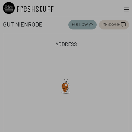
Freshstuff
Gut Nienrode
follow
message
address