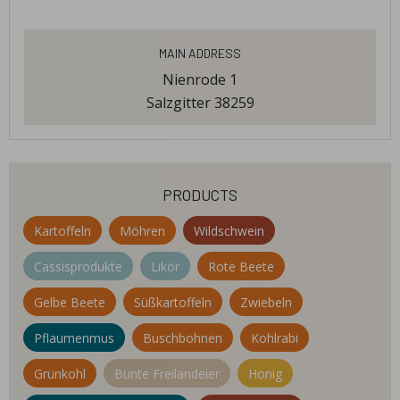
Main Address
Nienrode 1
Salzgitter 38259
products
Kartoffeln
Möhren
Wildschwein
Cassisprodukte
Likör
Rote Beete
Gelbe Beete
Süßkartoffeln
Zwiebeln
Pflaumenmus
Buschbohnen
Kohlrabi
Grünkohl
Bunte Freilandeier
Honig