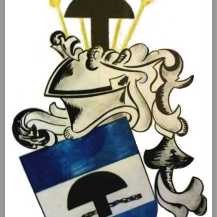
https://www.facebook.com/Gut-Nienrode-
292633914522526
our hours
Friday
15:00 - 19:00
Saturday
09:00 - 12:00
news
Gut Nienrode