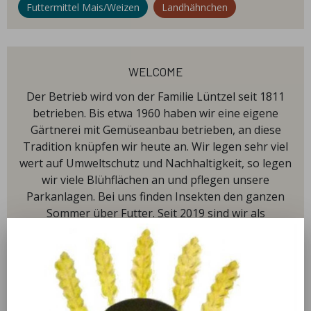
Futtermittel Mais/Weizen
Landhähnchen
welcome
Der Betrieb wird von der Familie Lüntzel seit 1811
betrieben. Bis etwa 1960 haben wir eine eigene
Gärtnerei mit Gemüseanbau betrieben, an diese
Tradition knüpfen wir heute an. Wir legen sehr viel
wert auf Umweltschutz und Nachhaltigkeit, so legen
wir viele Blühflächen an und pflegen unsere
Parkanlagen. Bei uns finden Insekten den ganzen
Sommer über Futter. Seit 2019 sind wir als
Bienenfreundlicher Betrieb zertifiziert. Unser Mott
lautet: Qualität+Nachhaltig+Regional. Wir
produzieren unsere Produkte extensiv mit so wenig
Pflanzenschutzmittel wie möglich oder gar keine.
Uns finden Sie auch bei Facebook: