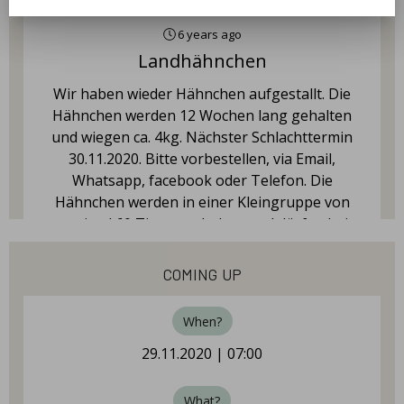
6 years ago
Landhähnchen
Wir haben wieder Hähnchen aufgestallt. Die
Hähnchen werden 12 Wochen lang gehalten
und wiegen ca. 4kg. Nächster Schlachttermin
30.11.2020. Bitte vorbestellen, via Email,
Whatsapp, facebook oder Telefon. Die
Hähnchen werden in einer Kleingruppe von
maximal 60 Tieren gehalten und dürfen bei
schönem Wetter nach draußen.
coming up
Gut Nienrode
When?
29.11.2020 | 07:00
6 years ago
Kartoffeln/ Gemüse selber Ernten
What?