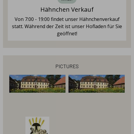
Wir bieten ihnen an nach Absprache Kartoffeln
Hähnchen Verkauf
und anderes Gemüse zum selber Ernten an.
Von 7:00 - 19:00 findet unser Hähnchenverkauf
statt. Während der Zeit ist unser Hofladen für Sie
geöffnet!
pictures