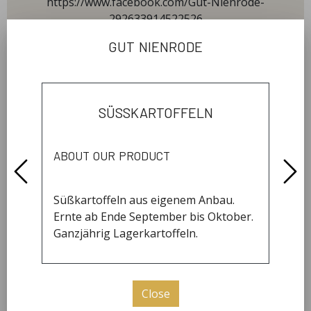
https://www.facebook.com/Gut-Nienrode-
292633914522526
gut nienrode
our hours
süßkartoffeln
Friday
15:00 - 19:00
about our product
Saturday
09:00 - 12:00
Süßkartoffeln aus eigenem Anbau.
Ernte ab Ende September bis Oktober.
Ganzjährig Lagerkartoffeln.
news
Close
Gut Nienrode