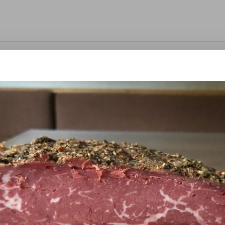
products
 Hasetal
welcome
Wir sind ein landwirtschaftlicher Betrieb mit Direktverma
erkaufen wir Weidefleisch vom Rind und Schwein, Kartoffeln,
our hours