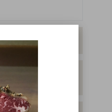
rktung. Besuchen Sie unsere Hompage hof-
 Gewürze, Öle, Honig und vieles mehr.