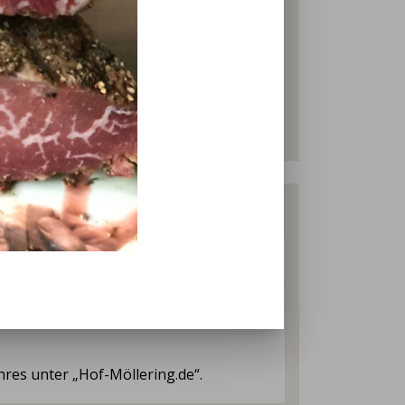
es unter „Hof-Möllering.de“.