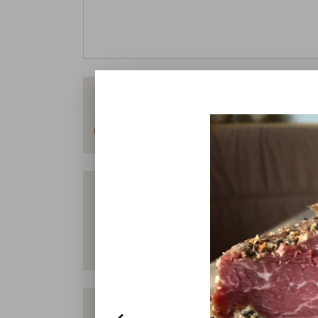
Weidefleisch
Kartoffeln
Honig aus dem
Hallo und viele Grüße aus dem Hasetal, 
moellering.de. In unserem Hofladen v