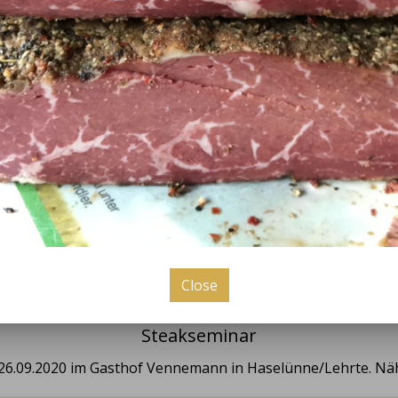
Friday
09:00 - 18:00
Saturday
09:00 - 13:00
news
Hof Möllering
Close
6 years ago
Steakseminar
6.09.2020 im Gasthof Vennemann in Haselünne/Lehrte. Nähr