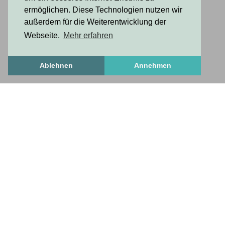
ermöglichen. Diese Technologien nutzen wir
außerdem für die Weiterentwicklung der
Webseite.
Mehr erfahren
Ablehnen
Annehmen
Freshstuff
frischesZeug
freshStuff
answers to important questions
Get to know us
Frequently Asked Questions
How To Set Up A Profile
necessary and useful
Contact us