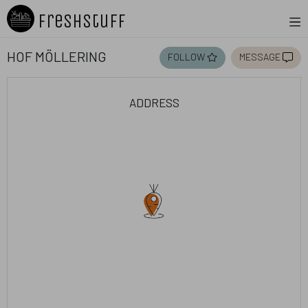
Freshstuff
Hof Möllering
follow
message
address