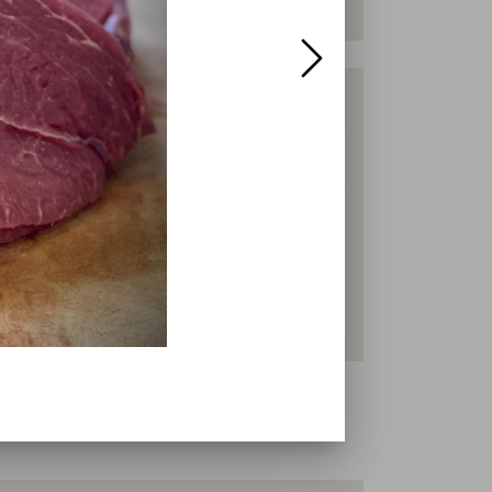
ws
 Wiesenrind
ars ago
 uns!
und facebook @wiesenrind