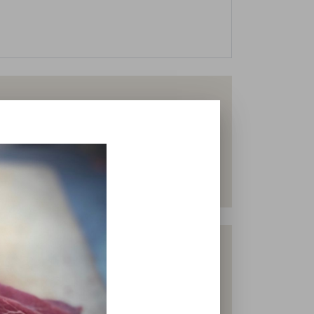
- Wiener
der - Schnitzel
gsdorf. Alle Tiere stammen aus unserem
 Verarbeitung garantiert kurze Wege für
nrind.de