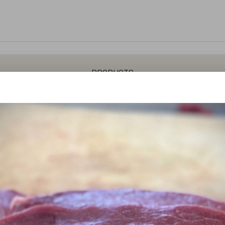
products
nd
Bratwurst vom Wiesenrind
Rinder - Mettwurst
Rinder 
inder - Bierschinken
Rinder - Knacker
Rinder - Salami
Rin
welcome
eht für Fleisch und Wurst ausschließlich vom Rind aus Ber
nseren Wiesen aufwachsen. Unsere eigene Schlachtung und
re und eine regionale Wertschöpfung. Mehr unter www.wiese