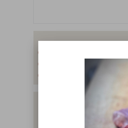
Rinder - Leberwurst
Fleisch vom Wiesenri
Rinder - Knacker
Rinder - Bockwurst
R
Patties
Die Marke „Bergsdorfer Wiesenrind“ st
Betrieb, wo sie im Herdenverband auf u
die Tie