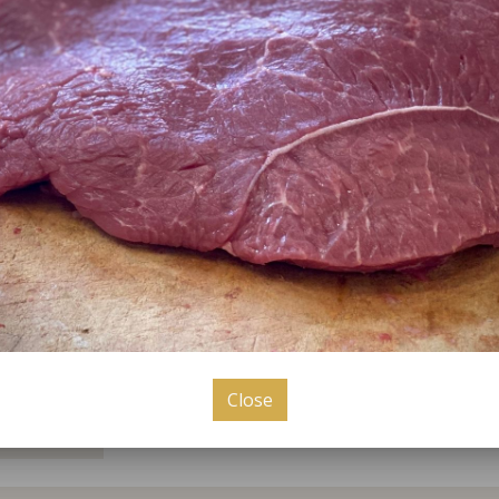
ne
Bergsdorfer
6 ye
folgt
Folgt uns auf Instagram 
Close