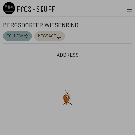
Freshstuff
Bergsdorfer Wiesenrind
follow
message
address