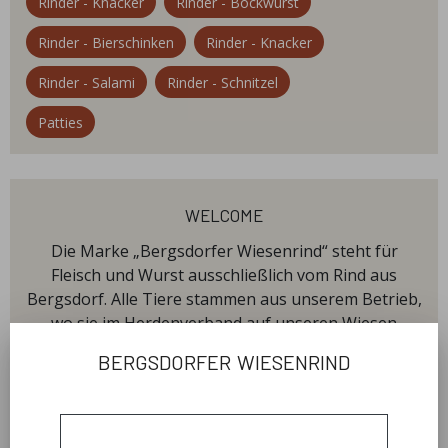
Rinder - Knacker
Rinder - Bockwurst
Rinder - Bierschinken
Rinder - Knacker
Rinder - Salami
Rinder - Schnitzel
Patties
welcome
Die Marke „Bergsdorfer Wiesenrind“ steht für
Fleisch und Wurst ausschließlich vom Rind aus
Bergsdorf. Alle Tiere stammen aus unserem Betrieb,
wo sie im Herdenverband auf unseren Wiesen
aufwachsen. Unsere eigene Schlachtung und
bergsdorfer wiesenrind
Verarbeitung garantiert kurze Wege für die Tiere
und eine regionale Wertschöpfung. Mehr unter
www.wiesenrind.de