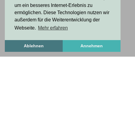
um ein besseres Internet-Erlebnis zu
ermöglichen. Diese Technologien nutzen wir
außerdem für die Weiterentwicklung der
Webseite.
Mehr erfahren
Ablehnen
Annehmen
Freshstuff
frischesZeug
freshStuff
answers to important questions
Get to know us
Frequently Asked Questions
How To Set Up A Profile
necessary and useful