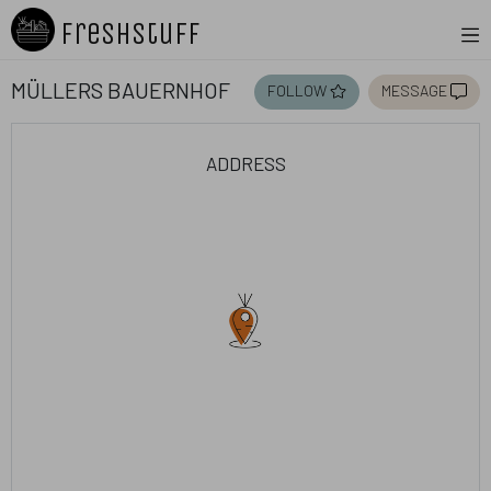
Freshstuff
Müllers Bauernhof
follow
message
address