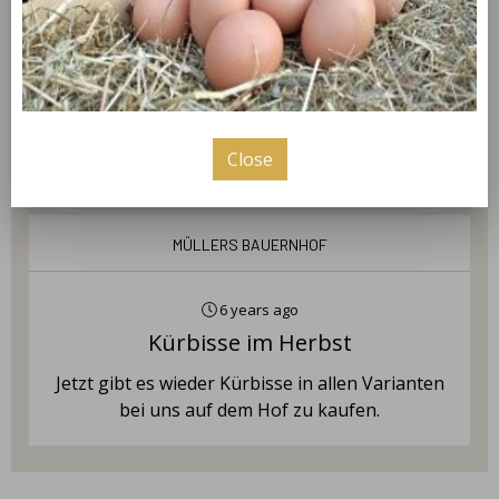
Saturday
09:00 - 13:00
Close
news
Müllers Bauernhof
6 years ago
Kürbisse im Herbst
Jetzt gibt es wieder Kürbisse in allen Varianten
bei uns auf dem Hof zu kaufen.