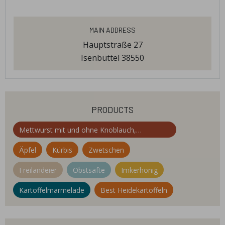
Main Address
Hauptstraße 27
Isenbüttel 38550
products
Mettwurst mit und ohne Knoblauch,
geräuchert über Buchenspänen
Äpfel
Kürbis
Zwetschen
Freilandeier
Obstsäfte
Imkerhonig
Kartoffelmarmelade
Best Heidekartoffeln