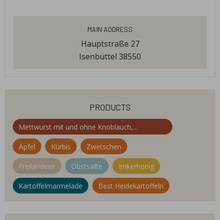
Main Address
Hauptstraße 27
Isenbüttel 38550
products
Mettwurst mit und ohne Knoblauch,
geräuchert über Buchenspänen
Äpfel
Kürbis
Zwetschen
Freilandeier
Obstsäfte
Imkerhonig
Kartoffelmarmelade
Best Heidekartoffeln