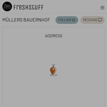
Freshstuff
Müllers Bauernhof
follow
message
address