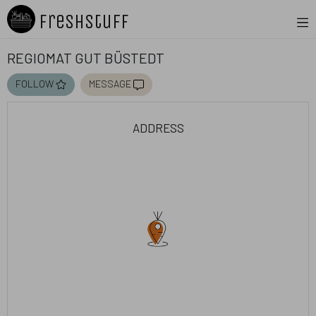
Freshstuff
Regiomat Gut Büstedt
follow
message
address