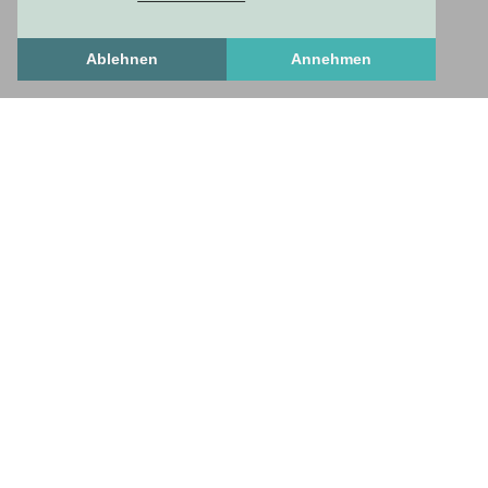
Ablehnen
Annehmen
Freshstuff
frischesZeug
freshStuff
answers to important questions
Get to know us
Frequently Asked Questions
How To Set Up A Profile
necessary and useful
Contact us
Privacy Policy
Standard Business Conditions
Imprint