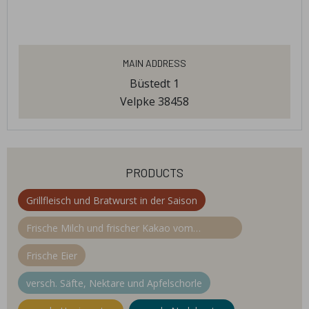
Main Address
Büstedt 1
Velpke 38458
products
Grillfleisch und Bratwurst in der Saison
Frische Milch und frischer Kakao vom
Milchhof Gehrke
Frische Eier
versch. Säfte, Nektare und Apfelschorle