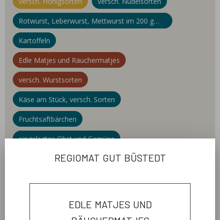
versch. Honigsorten
versch. Nudelsorten
Rotwurst, Leberwurst, Mettwurst im 200 g
Glas
Kartoffeln
Edle Matjes und Räuchermatjes
versch. Wurstsorten
Käse am Stück, versch. Sorten
Fruchtsaftbärchen
eingelegtes Obst und Gemüse
regiomat gut büstedt
Fruchtaufstrich
edle matjes und
welcome
räuchermatjes