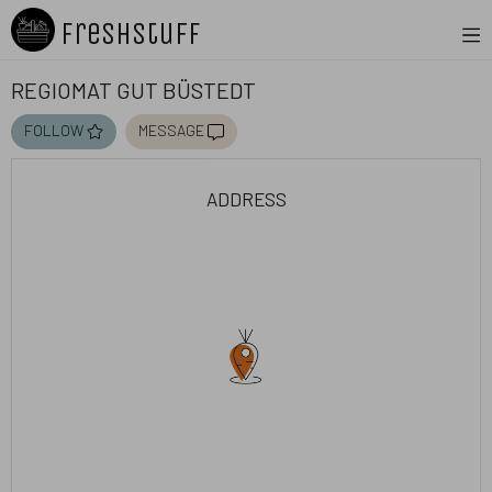
Freshstuff
Regiomat Gut Büstedt
follow
message
address