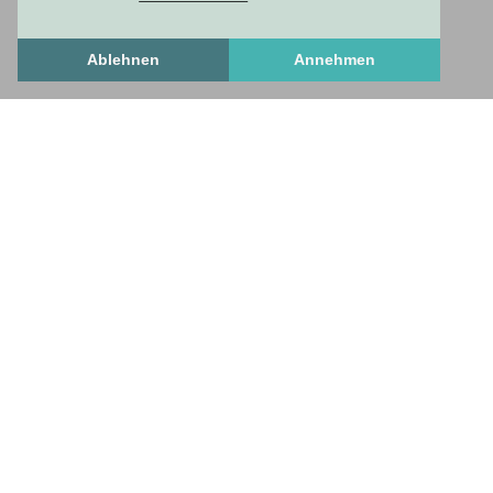
Ablehnen
Annehmen
Freshstuff
frischesZeug
freshStuff
answers to important questions
Get to know us
Frequently Asked Questions
How To Set Up A Profile
necessary and useful
Contact us
Privacy Policy
Standard Business Conditions
Imprint