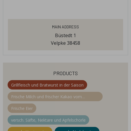
Main Address
Büstedt 1
Velpke 38458
products
Grillfleisch und Bratwurst in der Saison
Frische Milch und frischer Kakao vom
Milchhof Gehrke
Frische Eier
versch. Säfte, Nektare und Apfelschorle