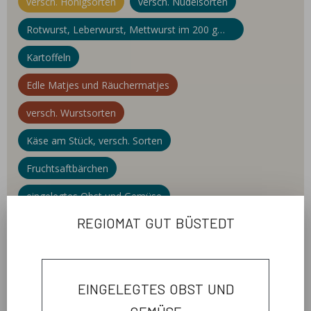
versch. Honigsorten
versch. Nudelsorten
Rotwurst, Leberwurst, Mettwurst im 200 g
Glas
Kartoffeln
Edle Matjes und Räuchermatjes
versch. Wurstsorten
Käse am Stück, versch. Sorten
Fruchtsaftbärchen
eingelegtes Obst und Gemüse
regiomat gut büstedt
Fruchtaufstrich
eingelegtes obst und
welcome
gemüse