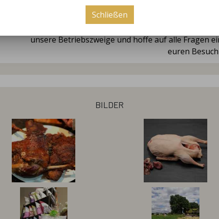
Hofführung für J
Schließen
Ihr wollt es genau wissen!? Dann kommt und löchert 
unsere Betriebszweige und hoffe auf alle Fragen ei
euren Besuch
bilder