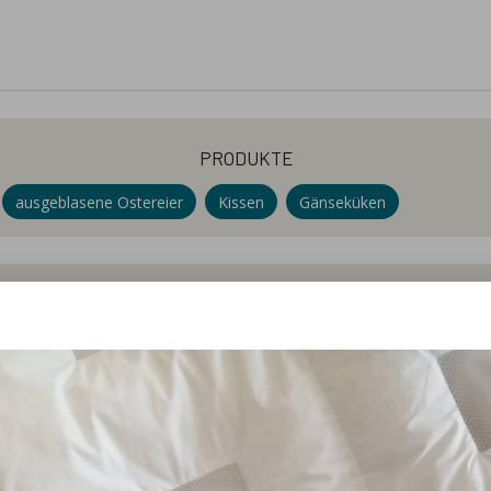
produkte
ausgeblasene Ostereier
Kissen
Gänseküken
willkommen
um die Gans. Wir produzieren und verwerten alles um unser T
 Tierwohl und Qualität. Wir streben nicht danach die Größt
öffnungszeiten