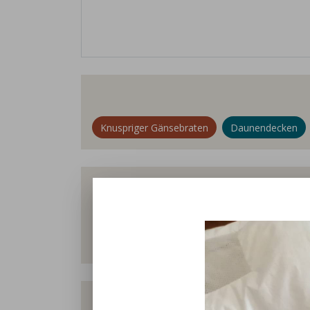
Knuspriger Gänsebraten
Daunendecken
Wir sind ein Familienbetrieb rund 
Vorstellungen von Nachhaltigkeit,