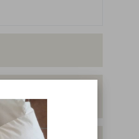
ier, die Gans, selbst. Nach unseren
en zu werden, sondern die Besten❣️