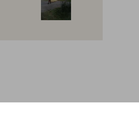
iges und nützliches
takt
enschutz
gemeinen Geschäftsbedingungen