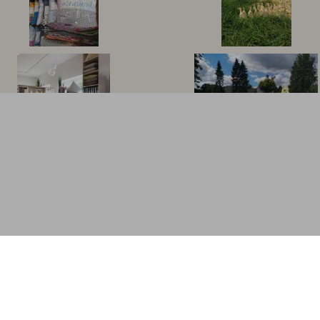
antworten auf wichtige fragen
nöt
Über uns
Kon
Häufige Fragen
Dat
Anleitung zum Profileinrichten
All