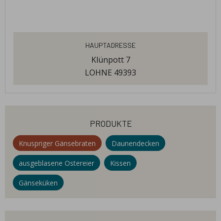
Hauptadresse
Klünpott 7
LOHNE 49393
produkte
Knuspriger Gänsebraten
Daunendecken
ausgeblasene Ostereier
Kissen
Gänseküken