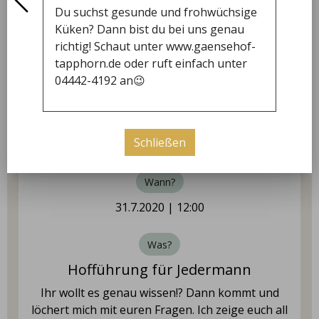
Du suchst gesunde und frohwüchsige
09:00 - 18:00
Küken? Dann bist du bei uns genau
Donnerstag
richtig! Schaut unter www.gaensehof-
09:00 - 18:00
tapphorn.de oder ruft einfach unter
04442-4192 an😉
Freitag
09:00 - 18:00
Samstag
was steht an
Schließen
09:00 - 12:00
Wann?
31.7.2020 | 12:00
Was?
Hofführung für Jedermann
Ihr wollt es genau wissen!? Dann kommt und
löchert mich mit euren Fragen. Ich zeige euch all