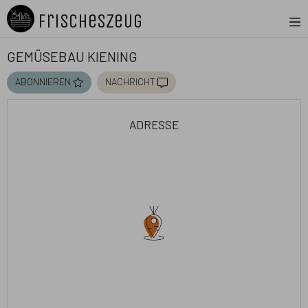
FrischesZeug
Gemüsebau Kiening
abonnieren
nachricht
adresse