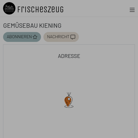
FrischesZeug
Gemüsebau Kiening
abonnieren
nachricht
adresse