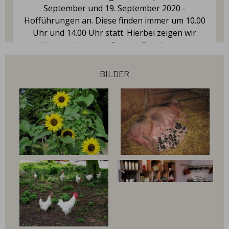
September und 19. September 2020 -
Hofführungen an. Diese finden immer um 10.00
Uhr und 14.00 Uhr statt. Hierbei zeigen wir
Ihnen wie unsere Bunten Bentheimer
Schweine gehalten werden und unsere Les
Bleues im Hühnermobil leben. Hier unsere
bilder
Preise für eine Hofführung: Kinder bis
einschließlich 5 Jahren frei Kinder von 6 bis 15
Jahren € 4,00 Erwachsene und Kinder ab 16
Jahren € 8,00 Sollten Sie Interesse an einer
unserer Hofführungen haben, bitte wir
unbedingt um vorherige Anmeldung per E-Mail
an info@bauer-hillmann. de oder kommen Sie
bei uns im Hofladen vorbei und melden Sie sich
an. Auf Grund der Corona Krise, ist die
Teilnehmerzahl begrenzt! Bitte geben Sie in
Ihrer E-Mail Ihren Wunschtermin (Datum und
Uhrzeit) sowie die Anzahl der Teilnehmer