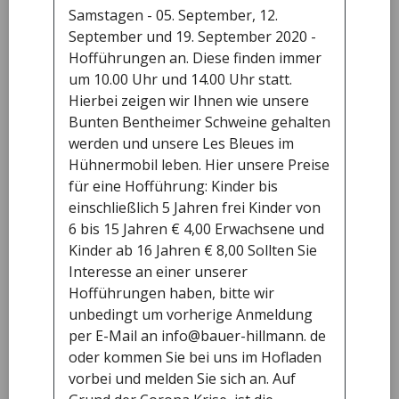
einer ca.2 ha großen Streuobstwiese mit alten
Samstagen - 05. September, 12.
Obstsorten (Äpfel, Birnen, Kirschen Pflaumen,
September und 19. September 2020 -
Pfirsiche und Walnuss Bäumen). Wir züchten unsere
Hofführungen an. Diese finden immer
Jungtiere (sowohl bei den Schweinen wie auch bei
um 10.00 Uhr und 14.00 Uhr statt.
den Hühnern) selbst. Die Tiere werden von einer
Hierbei zeigen wir Ihnen wie unsere
kleinen Schlachterei unseres Vertrauens
Bunten Bentheimer Schweine gehalten
geschlachtet, zerlegt und zu Wurst verarbeitet. Das
werden und unsere Les Bleues im
Verpacken und die anschließende Logistik
Hühnermobil leben. Hier unsere Preise
übernehmen wir selber. Besuchen Sie auch unsere
für eine Hofführung: Kinder bis
Webseite (https://bauer-hillmann.de) und unseren
einschließlich 5 Jahren frei Kinder von
Hofladen.
6 bis 15 Jahren € 4,00 Erwachsene und
Kinder ab 16 Jahren € 8,00 Sollten Sie
Interesse an einer unserer
Hofführungen haben, bitte wir
öffnungszeiten
unbedingt um vorherige Anmeldung
per E-Mail an info@bauer-hillmann. de
Donnerstag
oder kommen Sie bei uns im Hofladen
14:30 - 18:00
vorbei und melden Sie sich an. Auf