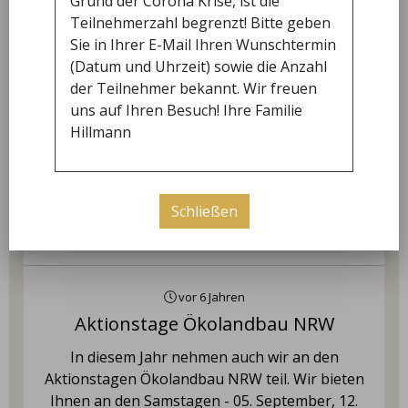
Grund der Corona Krise, ist die
Freitag
Teilnehmerzahl begrenzt! Bitte geben
14:30 - 18:00
Sie in Ihrer E-Mail Ihren Wunschtermin
(Datum und Uhrzeit) sowie die Anzahl
Samstag
der Teilnehmer bekannt. Wir freuen
10:0 - 14:00
uns auf Ihren Besuch! Ihre Familie
Hillmann
neuigkeiten
Schließen
Bauer Hillmann's Gaumenschmaus
vor 6 Jahren
Aktionstage Ökolandbau NRW
In diesem Jahr nehmen auch wir an den
Aktionstagen Ökolandbau NRW teil. Wir bieten
Ihnen an den Samstagen - 05. September, 12.