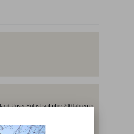
and. Unser Hof ist seit über 200 Jahren in
 Biokreis zertifiziert. Wir haben uns dem
sterben bedrohte Haustierrasse), Hühner
zur Mast eignet) und Shorpshire Schafe.