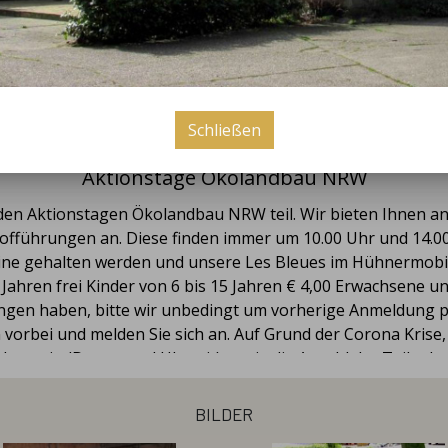
neuigkeiten
Bauer Hillmann's Gaumenschmaus
Schließen
vor 6 Jahren
Aktionstage Ökolandbau NRW
den Aktionstagen Ökolandbau NRW teil. Wir bieten Ihnen an
fführungen an. Diese finden immer um 10.00 Uhr und 14.00 U
e gehalten werden und unsere Les Bleues im Hühnermobil l
 Jahren frei Kinder von 6 bis 15 Jahren € 4,00 Erwachsene un
ngen haben, bitte wir unbedingt um vorherige Anmeldung p
orbei und melden Sie sich an. Auf Grund der Corona Krise, 
chtermin (Datum und Uhrzeit) sowie die Anzahl der Teilneh
Besuch! Ihre Familie Hillmann
bilder