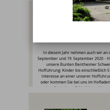
In diesem Jahr nehmen auch wir an 
September und 19. September 2020 - Ho
unsere Bunten Bentheimer Schwein
Hofführung: Kinder bis einschließlich 5
Interesse an einer unserer Hofführu
oder kommen Sie bei uns im Hofladen v
geben Sie in Ihrer E-Mail Ihren Wuns