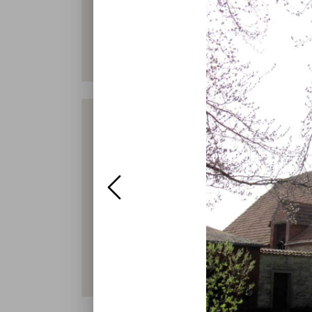
Unser Hof ist umgeben von einer ca.2 ha 
Bäumen). Wir züchten unsere Jungtiere
Schlachterei unseres Vertrauens geschl
wir selber. Besuch