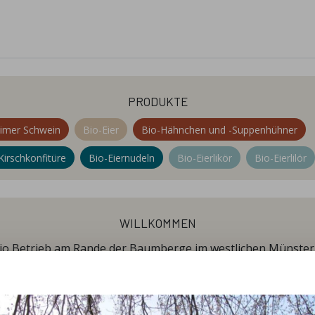
produkte
eimer Schwein
Bio-Eier
Bio-Hähnchen und -Suppenhühner
Kirschkonfitüre
Bio-Eiernudeln
Bio-Eierlikör
Bio-Eierlilör
willkommen
 Bio Betrieb am Rande der Baumberge im westlichen Münsterl
rieb ökologisch bewirtschaftet, derzeit sind wir Bioland und
n deshalb Bunte Bentheimer Schweine (eine alte, vom Aus
Zweinutzungshuhn das sich sowohl zum Eier legen wie auch 