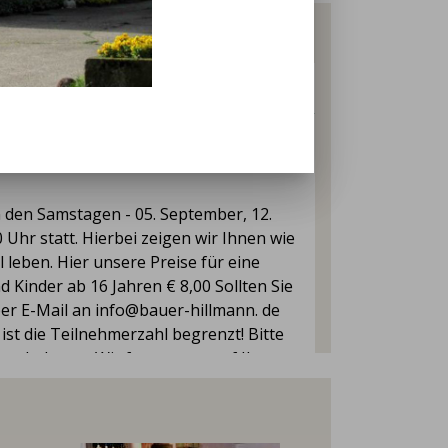
 den Samstagen - 05. September, 12.
hr statt. Hierbei zeigen wir Ihnen wie
eben. Hier unsere Preise für eine
d Kinder ab 16 Jahren € 8,00 Sollten Sie
er E-Mail an info@bauer-hillmann. de
ist die Teilnehmerzahl begrenzt! Bitte
mer bekannt. Wir freuen uns auf Ihren