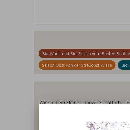
Bio-Wurst und Bio-Fleisch vom Bunten Benth
Saison Obst von der Streuobst Wiese
Bio-
Wir sind ein kleiner landwirtschaftlicher
Familienbesitz. Seit 2007 wird unser Bet
guten Geschmack verschrieben und halte
und Hähnchen der franz. Bresse (einem 