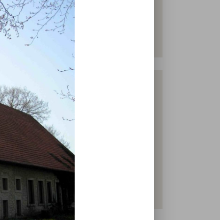
 Kirschen Pflaumen, Pfirsiche und Walnuss
st. Die Tiere werden von einer kleinen
d die anschließende Logistik übernehmen
d unseren Hofladen.