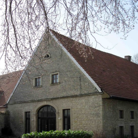
großen Streuobstwiese mit alten Obstsorten (Äpfel, Birnen,
 (sowohl bei den Schweinen wie auch bei den Hühnern) selb
achtet, zerlegt und zu Wurst verarbeitet. Das Verpacken un
en Sie auch unsere Webseite (https://bauer-hillmann.de) un
öffnungszeiten
Donnerstag
14:30 - 18:00
Freitag
14:30 - 18:00
Samstag
10:0 - 14:00