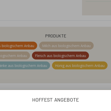
Decker
produkte
s biologischem Anbau
Milch aus biologischem Anbau
ologischem Anbau
Fleisch aus biologischem Anbau
änke aus biologischem Anbau
Honig aus biologischem Anbau
Deckers
willkommen
hoffest angebote
n Weitenung bei Bühl. Unser Hof wird seit über 35 Jahren na