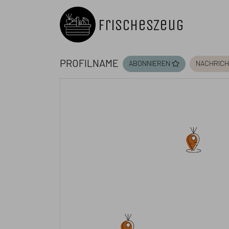
FrischesZeug
Profilname
abonnieren
nachrich