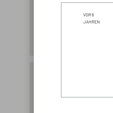
bewirtschaftet. Im Jahr 2004 haben wir 
bauen wir auch in einem 0,5 Hektar gro
vor 6
und Hecken, die als Rückzugsgebiet für 
jahren
Chinakohl, Kohlrabi, Blumenkohl, Br
Rübensorten, Sellerie, Fenchel, Spinat,
Gewächshaus kommen verschiedene S
Charentaismelonen. Eine Besonderheit a
geerntetes Gemüse an unsere Ve