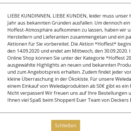
den Betrieb übernommen und bewirtschaften seither ca. 13 H
ßen Gewächshaus Gemüse in mehreren Fruchtfolgen an. Auf 
LIEBE KUNDINNEN, LIEBE KUNDEN, leider muss unser H
Vögel und Nützlinge dienen. Im Freiland werden vor allem ve
Jahr aus bekannten Gründen ausfallen. Um dennoch ein
occoli, Romanesco, Wirsing, Weiß- und Rotkraut, Spitzkrau
Hoffest-Atmosphäre aufkommen zu lassen, haben wir u
 Kartoffeln, Kräuter, Rote Bete, Kürbisse, Zuckermais, Zwi
Herstellern und Lieferanten zusammengetan und ein paa
alate, Feldsalat, Endivien, Asiasalat, Postelein, Ruccola, 
Aktionen für Sie vorbereitet. Die Aktion *Hoffest* beg
us unserer Gärtnerei sind unsere sehr leckeren Charentaisme
den 14.09.2020 und endet am Mittwoch, den 30.09.2020.
rkaufsstellen, mit unseren Märkten und der Ökokiste au
Online Shop können Sie unter der Kategorie *Hoffest 2
ausgewählte Highlights an neuen und bekannten Produ
und zum Angebotspreis erhalten. Zudem findet jeder vo
kleine Überraschung in der Ökokiste. Für unsere Weleda
öffnungszeiten
einem Einkauf von Weledaprodukten ab 50€ gibt es ein P
Nicht verpassen! Wir freuen uns auf Ihre Bestellungen
Montag bis Freitag
Ihnen viel Spaß beim Shoppen! Euer Team von Deckers 
08:00 - 18:00
Samstag
08:00 - 13:00
Schließen