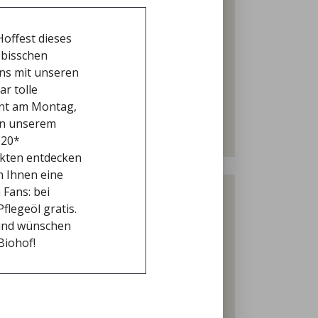
ektar Land. Neben ca. 10 Hektar Freiland
der restlichen Fläche wachsen Sträucher
offest dieses
rschiedene Salate, Radicchio, Zuckerhut,
 bisschen
t, Rosenkohl, Grünkohl, verschiedene
ns mit unseren
ebeln und Zwiebelbunde angebaut. Aus dem
r tolle
Spinat, eine Auswahl von Kräutern,
innt am Montag,
lonen. Täglich liefern wir unser frisch
 In unserem
s. IHRE FAMILIE DECKER MIT TEAM
020*
kten entdecken
n Ihnen eine
 Fans: bei
flegeöl gratis.
 und wünschen
Biohof!