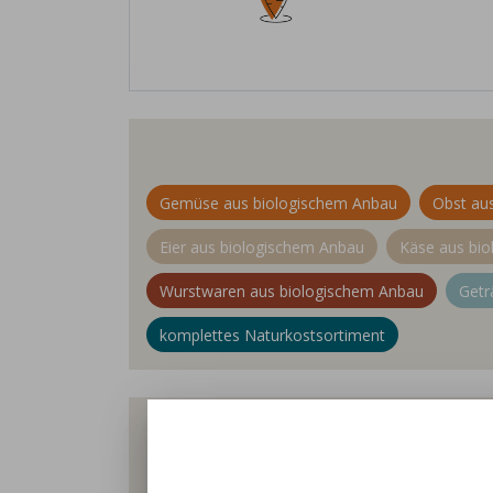
Gemüse aus biologischem Anbau
Obst au
Eier aus biologischem Anbau
Käse aus bi
Wurstwaren aus biologischem Anbau
Getr
komplettes Naturkostsortiment
Wir sind der Demeter Biohof Decker i