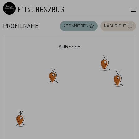
FrischesZeug
Profilname
abonnieren
nachricht
adresse