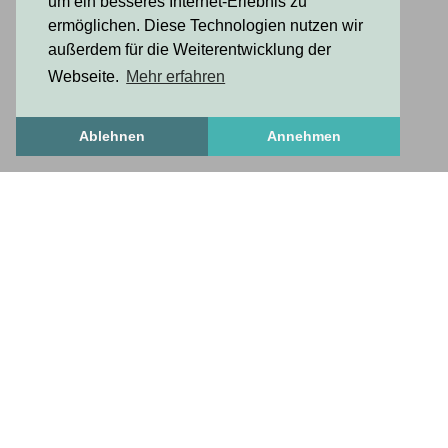
um ein besseres Internet-Erlebnis zu
ermöglichen. Diese Technologien nutzen wir
außerdem für die Weiterentwicklung der
Webseite.
Mehr erfahren
Ablehnen
Annehmen
FrischesZeug
frischesZeug
freshStuff
antworten auf wichtige fragen
Über uns
Häufige Fragen
Anleitung zum Profileinrichten
nötiges und nützliches
Kontakt