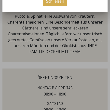
Schließen
Aus dem Gewächshaus kommen verschiedene
Salate, Feldsalat, Endivien, Asiasalat, Postelein,
Ruccola, Spinat, eine Auswahl von Kräutern,
Charentaismelonen. Eine Besonderheit aus unserer
Gärtnerei sind unsere sehr leckeren
Charentaismelonen. Täglich liefern wir unser frisch
geerntetes Gemüse an unsere Verkaufsstellen, mit
unseren Märkten und der Ökokiste aus. IHRE
FAMILIE DECKER MIT TEAM
öffnungszeiten
Montag bis Freitag
08:00 - 18:00
Samstag
08:00 - 13:00