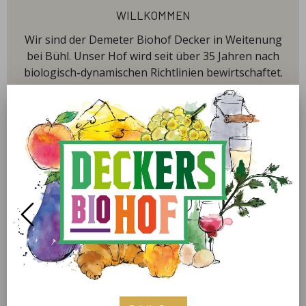
willkommen
Wir sind der Demeter Biohof Decker in Weitenung
bei Bühl. Unser Hof wird seit über 35 Jahren nach
biologisch-dynamischen Richtlinien bewirtschaftet.
Im Jahr 2004 haben wir den Betrieb übernommen
und bewirtschaften seither ca. 13 Hektar Land.
Neben ca. 10 Hektar Freiland bauen wir auch in
einem 0,5 Hektar großen Gewächshaus Gemüse in
mehreren Fruchtfolgen an. Auf der restlichen Fläche
wachsen Sträucher und Hecken, die als
Rückzugsgebiet für Vögel und Nützlinge dienen. Im
Freiland werden vor allem verschiedene Salate,
Radicchio, Zuckerhut, Chinakohl, Kohlrabi,
Blumenkohl, Broccoli, Romanesco, Wirsing, Weiß-
und Rotkraut, Spitzkraut, Rosenkohl, Grünkohl,
verschiedene Rübensorten, Sellerie, Fenchel, Spinat,
Kartoffeln, Kräuter, Rote Bete, Kürbisse,
Zuckermais, Zwiebeln und Zwiebelbunde angebaut.