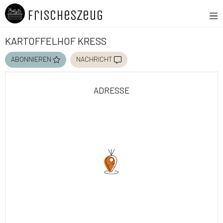
FrischesZeug
Kartoffelhof Kreß
abonnieren
nachricht
adresse