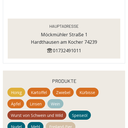
Hauptadresse
Möckmühler Straße 1
Hardthausen am Kocher 74239
01732491011
produkte
Honig
Kartoffel
Zwiebel
Kürbisse
Äpfel
Linsen
Wein
Wurst von Schwein und Wild
Speiseöl
Nudel
Mehl
Freiland-Eier