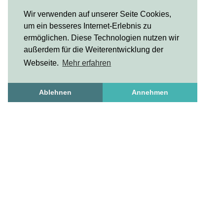
Wir verwenden auf unserer Seite Cookies,
um ein besseres Internet-Erlebnis zu
ermöglichen. Diese Technologien nutzen wir
außerdem für die Weiterentwicklung der
Webseite.
Mehr erfahren
Ablehnen
Annehmen
FrischesZeug
frischesZeug
freshStuff
antworten auf wichtige fragen
Über uns
Häufige Fragen
Anleitung zum Profileinrichten