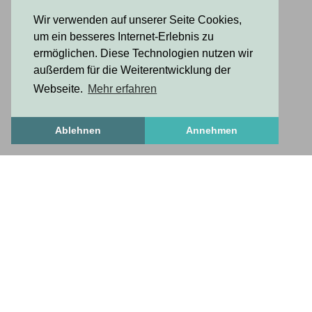
Wir verwenden auf unserer Seite Cookies,
um ein besseres Internet-Erlebnis zu
ermöglichen. Diese Technologien nutzen wir
außerdem für die Weiterentwicklung der
Webseite.
Mehr erfahren
Ablehnen
Annehmen
FrischesZeug
frischesZeug
freshStuff
antworten auf wichtige fragen
Über uns
Häufige Fragen
Anleitung zum Profileinrichten