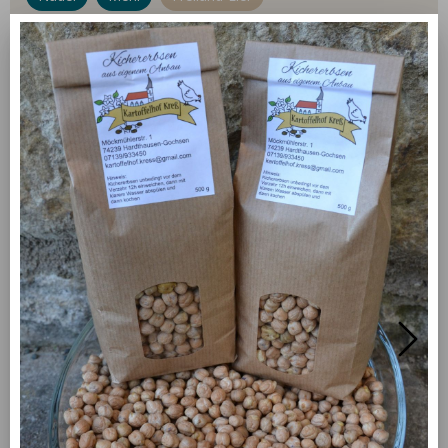
Kichererbsen
willkommen
Wir bewirtschaften einen kleinen
landwirtschaftlichen Familienbetrieb im unteren
Kochertal. Neben Getreide und Zuckerrüben
wachsen auf unseren Feldern auch Kartoffeln,
Linsen, Kichererbsen und etwas Gemüse, wie
Zwiebeln und Kürbisse für unseren Hofladen. Die
Freilandeier unserer Legehennen aus unseren
beiden Mobilställen runden unser Angebot an
unsere Kunden ab. In unserem Hofladen gibt es
außerdem zahlreiche Produkte von umliegenden
Höfen und Direktvermarktern. Besuchen Sie uns
doch einfach zu unseren Öffnungszeiten oder