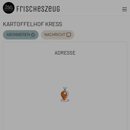
FrischesZeug
Kartoffelhof Kreß
abonnieren
nachricht
adresse