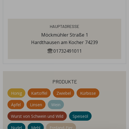
Hauptadresse
Möckmühler Straße 1
Hardthausen am Kocher 74239
01732491011
produkte
Honig
Kartoffel
Zwiebel
Kürbisse
Äpfel
Linsen
Wein
Wurst von Schwein und Wild
Speiseöl
Nudel
Mehl
Freiland-Eier