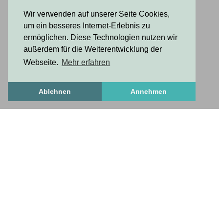
Wir verwenden auf unserer Seite Cookies,
um ein besseres Internet-Erlebnis zu
ermöglichen. Diese Technologien nutzen wir
außerdem für die Weiterentwicklung der
Webseite.
Mehr erfahren
Ablehnen
Annehmen
FrischesZeug
frischesZeug
freshStuff
antworten auf wichtige fragen
Über uns
Häufige Fragen
Anleitung zum Profileinrichten