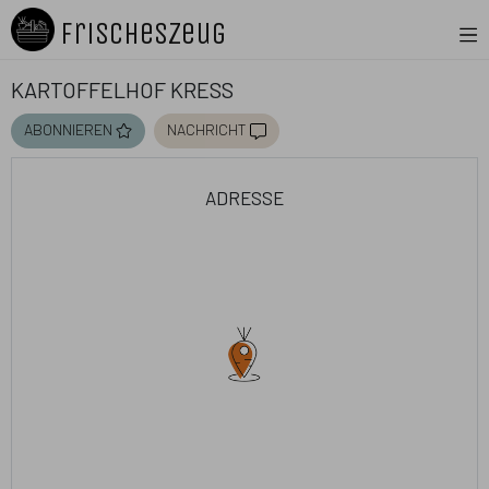
FrischesZeug
Kartoffelhof Kreß
abonnieren
nachricht
adresse