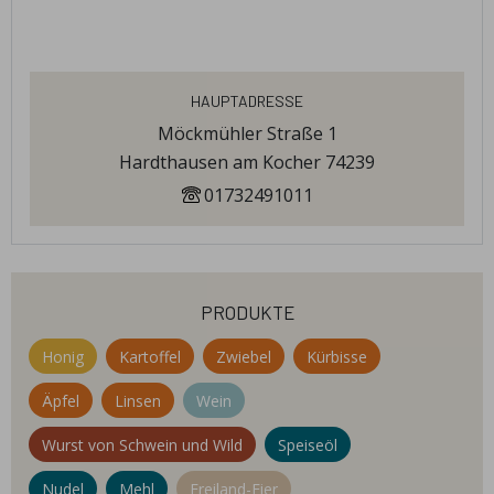
Hauptadresse
Möckmühler Straße 1
Hardthausen am Kocher 74239
01732491011
produkte
Honig
Kartoffel
Zwiebel
Kürbisse
Äpfel
Linsen
Wein
Wurst von Schwein und Wild
Speiseöl
Nudel
Mehl
Freiland-Eier