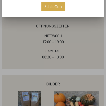
kontaktieren Sie uns per Mail oder Telefon!
Schließen
öffnungszeiten
Mittwoch
17:00 - 19:00
Samstag
08:30 - 13:00
bilder