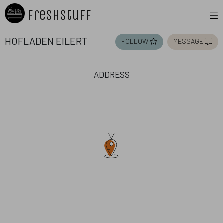
Freshstuff
Hofladen Eilert
follow
message
address