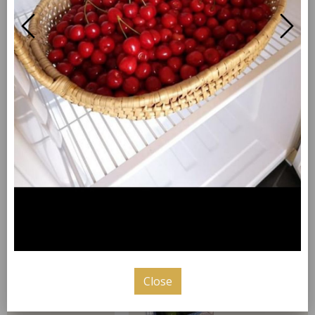
Gutes regional kaufen. Täglich finden Sie frische
Freilandeier, Kartoffeln, leckeres Obst und Gemüse
der Saison bei uns im Hofladen in Ochtrup -
Langenhorst.
our hours
pictures
Monday
07:00 - 19:00
Tuesday
07:00 - 19:00
Wednesday
07:00 - 19:00
Close
Thursday