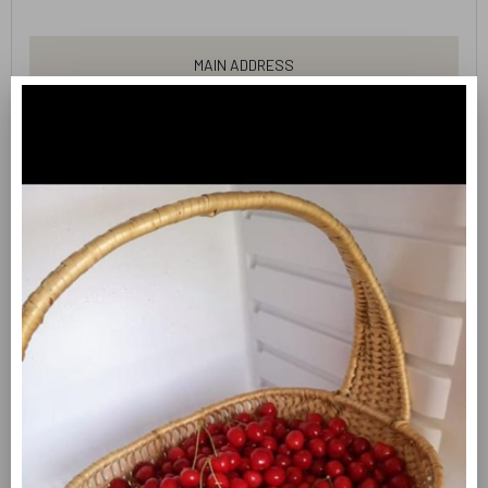
Main Address
Metelener Damm 50
Ochtrup 48607
products
Freiland Eier
Kürbisse
Obst und Gemüse
Grußkarten
Kartoffeln
welcome