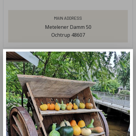
Main Address
Metelener Damm 50
Ochtrup 48607
products
Freiland Eier
Kürbisse
Obst und Gemüse
Grußkarten
Kartoffeln
welcome