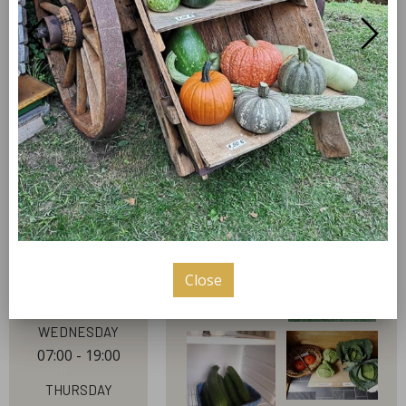
Gutes regional kaufen. Täglich finden Sie frische
Freilandeier, Kartoffeln, leckeres Obst und Gemüse
der Saison bei uns im Hofladen in Ochtrup -
Langenhorst.
our hours
pictures
Monday
07:00 - 19:00
Tuesday
Close
07:00 - 19:00
Wednesday
07:00 - 19:00
Thursday