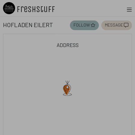
Freshstuff
Hofladen Eilert
follow
message
address