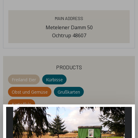
Main Address
Metelener Damm 50
Ochtrup 48607
products
Freiland Eier
Kürbisse
Obst und Gemüse
Grußkarten
Kartoffeln
welcome